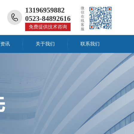
微
13196959882
信
在
0523-84892616
线
客
免费提供技术咨询
服
闻资讯
关于我们
联系我们