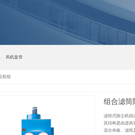
机
风机盘管
尘机组
组合滤筒
滤筒式除尘机组
其结构是由进风
流分布板、滤筒